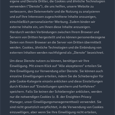
eigene und Dienste Dritter, die Cookies und ähnliche Technologien
Servicepartner
e-tron
Service R8
verwenden ("Dienste"), die uns helfen, unsere Website zu
verbessern, den Datenverkehr und die Nutzung zu analysieren
und auf Ihre Interessen zugeschnittene Inhalte anzuzeigen,
einschließlich personalisierter Werbung. Zudem binden wir
externe Inhalte ein, um Ihnen diese Inhalte anzuzeigen.
Hierdurch werden Verbindungen zwischen Ihrem Browser und
Servern von Dritten hergestellt und es können personenbezogene
Daten von Ihrem Browser an die Server von Dritten übermittelt
werden. Cookies, ähnliche Technologien und die Einbindung von
externen Inhalten werden nachfolgend als „Dienste“ bezeichnet.
Um diese Dienste nutzen zu können, benötigen wir Ihre
Einwilligung. Mit einem Klick auf "Alle akzeptieren" erteilen Sie
Ihre Einwilligung zur Verwendung aller Dienste. Sie können auch
einzelne Einwilligungen erteilen, indem Sie die Schieberegler für
Weseler Straße 485
jede Cookie-Kategorie einzeln anklicken und diese Einstellungen
durch Klicken auf "Einstellungen speichern und fortfahren"
48163 Münster
speichern. Falls Sie keinen der Schieberegler anklicken, werden
nur die notwendigen Cookies (z. B. der Ensighten Privacy
0251 97131300
Manager, unser Einwilligungsmanagementtool) verwendet. Sie
sind nicht gesetzlich verpflichtet, in die Verwendung von Cookies
einzuwilligen, aber wenn Sie Ihre Einwilligung nicht erteilen,
information-knubel-sued@knubel.de