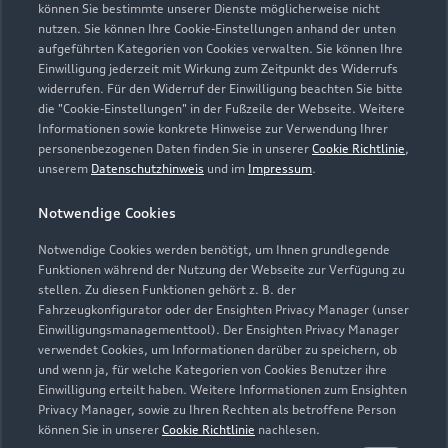
können Sie bestimmte unserer Dienste möglicherweise nicht
nutzen. Sie können Ihre Cookie-Einstellungen anhand der unten
Kontaktdaten herunterladen
aufgeführten Kategorien von Cookies verwalten. Sie können Ihre
Einwilligung jederzeit mit Wirkung zum Zeitpunkt des Widerrufs
widerrufen. Für den Widerruf der Einwilligung beachten Sie bitte
die "Cookie-Einstellungen" in der Fußzeile der Webseite. Weitere
Informationen sowie konkrete Hinweise zur Verwendung Ihrer
Öffnungszeiten
personenbezogenen Daten finden Sie in unserer
Cookie Richtlinie
,
unserem
Datenschutzhinweis
und im
Impressum
.
Verkauf
Notwendige Cookies
Geöffnet bis
18:30
Notwendige Cookies werden benötigt, um Ihnen grundlegende
Funktionen während der Nutzung der Webseite zur Verfügung zu
Service
stellen. Zu diesen Funktionen gehört z. B. der
Fahrzeugkonfigurator oder der Ensighten Privacy Manager (unser
Geöffnet bis
18:00
Einwilligungsmanagementtool). Der Ensighten Privacy Manager
verwendet Cookies, um Informationen darüber zu speichern, ob
Teile- & Zubehörverkauf
und wenn ja, für welche Kategorien von Cookies Benutzer ihre
Einwilligung erteilt haben. Weitere Informationen zum Ensighten
Geöffnet bis
18:00
Privacy Manager, sowie zu Ihren Rechten als betroffene Person
können Sie in unserer
Cookie Richtlinie
nachlesen.