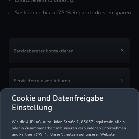
›
Sie können bis zu 75 % Reparaturkosten sparen.
Serviceberater kontaktieren
Servicetermin vereinbaren
Cookie und Datenfreigabe
Einstellung
Knubel GmbH & Co. KG,
Wir, die AUDI AG, Auto-Union-Straße 1, 85057 Ingolstadt, allein
Betrieb Münster Süd
oder in Zusammenarbeit mit unseren verbundenen Unternehmen
und Partnern ("Wir", "Unser"), nutzen auf unserer Website